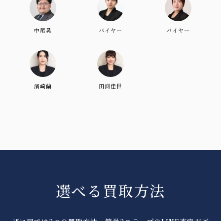
中尾晃
バイヤー
バイヤー
濱崎蘭
田渕佳世
選べる買取方法