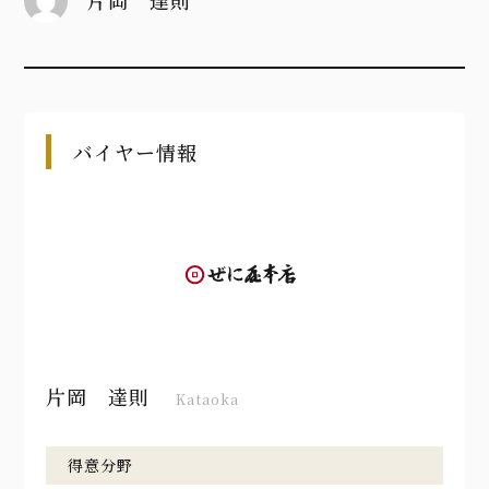
片岡 達則
バイヤー情報
片岡 達則
Kataoka
得意分野