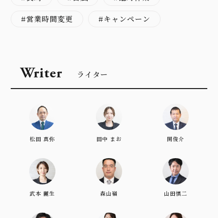
営業時間変更
キャンペーン
Writer
ライター
松田 真弥
田中 まお
開俊介
武本 麗生
森山嶺
山田慎二