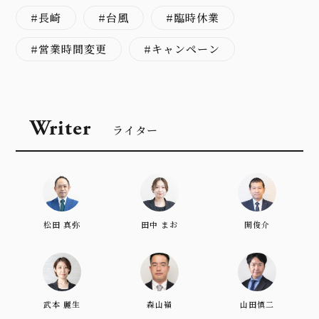
長崎
台風
臨時休業
営業時間変更
キャンペーン
Writer
ライター
松田 真弥
田中 まお
開俊介
武本 麗生
森山嶺
山田慎二