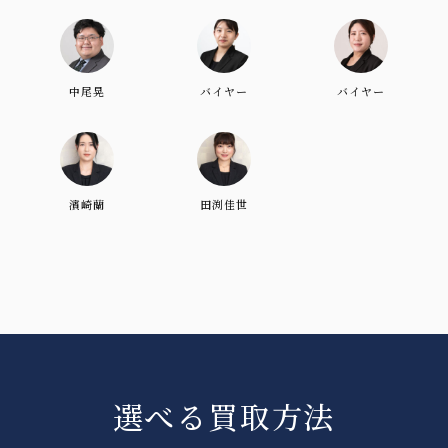
中尾晃
バイヤー
バイヤー
濱崎蘭
田渕佳世
選べる買取方法