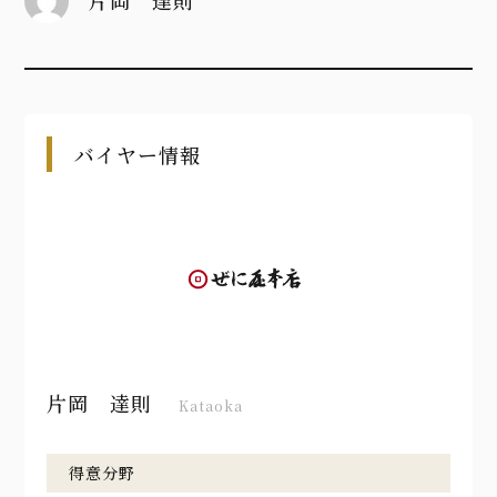
片岡 達則
バイヤー情報
片岡 達則
Kataoka
得意分野