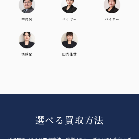
中尾晃
バイヤー
バイヤー
濱崎蘭
田渕佳世
選べる買取方法