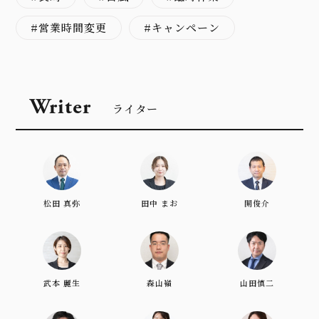
営業時間変更
キャンペーン
Writer
ライター
松田 真弥
田中 まお
開俊介
武本 麗生
森山嶺
山田慎二