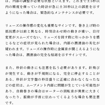
は、内部の調整が必要な状態といえます。これまで±5秒以
内の精度を保っていた時計が急に±30秒以上の誤差を示す
ようになった場合は、緊急的なメンテナンスが必要です。
リューズの操作感の変化も重要なサインです。巻き上げ時の
抵抗感が以前と異なる、時刻合わせ時の動きが重い、日付
変更がスムーズでない、リューズを回す際に引っかかりを感
じるなどの症状が見られた場合は、内部の潤滑油の劣化が
疑われます。リューズの操作時に金属音が聞こえるようにな
った場合は、潤滑油の完全な枯渇を示すサインです。
また、秒針の動きにも注意を払う必要があります。針飛び
が発生する、動きが不規則になる、完全に停止することが
ある、秒針が文字盤の秒目盛りに正確に合わなくなったな
どの症状は、ムーブメント内部に問題が生じている可能性が
あり、自動巻きの場合はローターの回転音が異常に大きく
なったり、振動が手首に伝わってくるような場合も要注意
です。