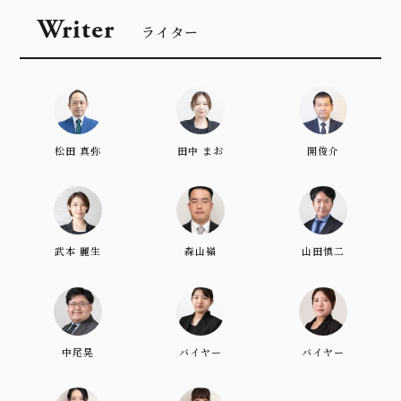
Writer
ライター
松田 真弥
田中 まお
開俊介
武本 麗生
森山嶺
山田慎二
中尾晃
バイヤー
バイヤー