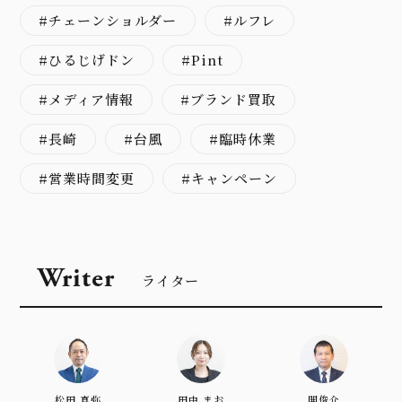
チェーンショルダー
ルフレ
ひるじげドン
Pint
メディア情報
ブランド買取
長崎
台風
臨時休業
営業時間変更
キャンペーン
Writer
ライター
松田 真弥
田中 まお
開俊介