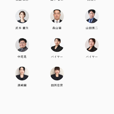
武本 麗生
森山嶺
山田慎二
中尾晃
バイヤー
バイヤー
濱崎蘭
田渕佳世