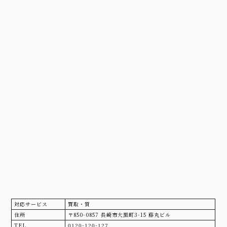
対応サービス
買取・質
住所
〒850-0857 長崎市大黒町3-15 藤丸ビル
TEL
0120-120-127