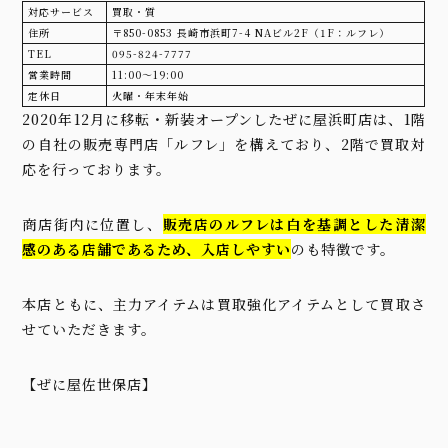
対応サービス
買取・質
住所
〒850-0853 長崎市浜町7-4 NAビル2F（1F：ルフレ）
TEL
095-824-7777
営業時間
11:00〜19:00
定休日
火曜・年末年始
2020年12月に移転・新装オープンしたぜに屋浜町店は、1階
の自社の販売専門店「ルフレ」を構えており、2階で買取対
応を行っております。
商店街内に位置し、
販売店のルフレは白を基調とした清潔
感のある店舗であるため、入店しやすい
のも特徴です。
本店ともに、主力アイテムは買取強化アイテムとして買取さ
せていただきます。
【ぜに屋佐世保店】