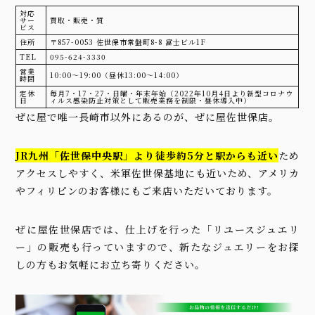
対応
サー
買取・販売・質
ビス
住所
〒857-0053 佐世保市常盤町8-8 富士ビル1F
TEL
095-624-3330
営業
10:00〜19:00（昼休13:00〜14:00）
時間
定休
毎月7・17・27・日曜・年末年始（2022年10月4日より新型コロナウ
日
ィルス感染防止対策として販売業務を制限・昼休導入中）
ぜに屋で唯一長崎市以外にあるのが、ぜに屋佐世保店。
JR九州「佐世保中央駅」より徒歩約5分と駅からも近い
ため
アクセスしやすく、米軍佐世保基地にも近いため、アメリカ
やフィリピンのお客様にもご来店いただいております。
ぜに屋佐世保店では、仕上げを行った「リユースジュエリ
ー」の販売も行っていますので、新たなジュエリーをお探
しの方もお気軽にお立ち寄りください。