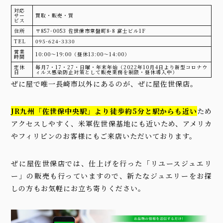
対応
サー
買取・販売・質
ビス
住所
〒857-0053 佐世保市常盤町8-8 富士ビル1F
TEL
095-624-3330
営業
10:00〜19:00（昼休13:00〜14:00）
時間
定休
毎月7・17・27・日曜・年末年始（2022年10月4日より新型コロナウ
日
ィルス感染防止対策として販売業務を制限・昼休導入中）
ぜに屋で唯一長崎市以外にあるのが、ぜに屋佐世保店。
JR九州「佐世保中央駅」より徒歩約5分と駅からも近い
ため
アクセスしやすく、米軍佐世保基地にも近いため、アメリカ
やフィリピンのお客様にもご来店いただいております。
ぜに屋佐世保店では、仕上げを行った「リユースジュエリ
ー」の販売も行っていますので、新たなジュエリーをお探
しの方もお気軽にお立ち寄りください。