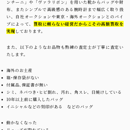
ンチーニ」や「ヴァラリボン」を用いた靴からバッグや財
布、またシンプルで高級感のある腕時計まで幅広く取り扱
い、自社オークションや東京・海外オークションとのパイ
プによって、
買取に頼らない経営だからこその高額買取を
実現
しております。
また、以下のようなお品物も熟練の査定士が丁寧に査定い
たします。
海外のお土産
箱･保存袋がない
付属品､保証書が無い
シミ、ネバつき･ヒビ割れ、汚れ、角スレ、日焼けしている
10年以上前に購入したバッグ
イニシャルなどの刻印がある などのバッグ
動かなくなった
リューズが取れている