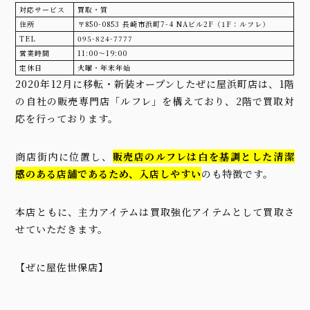
対応サービス
買取・質
住所
〒850-0853 長崎市浜町7-4 NAビル2F（1F：ルフレ）
TEL
095-824-7777
営業時間
11:00〜19:00
定休日
火曜・年末年始
2020年12月に移転・新装オープンしたぜに屋浜町店は、1階
の自社の販売専門店「ルフレ」を構えており、2階で買取対
応を行っております。
商店街内に位置し、
販売店のルフレは白を基調とした清潔
感のある店舗であるため、入店しやすい
のも特徴です。
本店ともに、主力アイテムは買取強化アイテムとして買取さ
せていただきます。
【ぜに屋佐世保店】