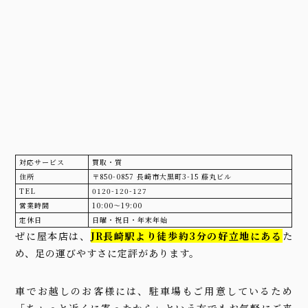
対応サービス
買取・質
住所
〒850-0857 長崎市大黒町3-15 藤丸ビル
TEL
0120-120-127
営業時間
10:00〜19:00
定休日
日曜・祝日・年末年始
ぜに屋本店は、
JR長崎駅より徒歩約3分の好立地にある
た
め、足の運びやすさに定評があります。
車でお越しのお客様には、駐車場もご用意しているため
「ちょっと近くに寄ったから」という方でもお気軽にご来