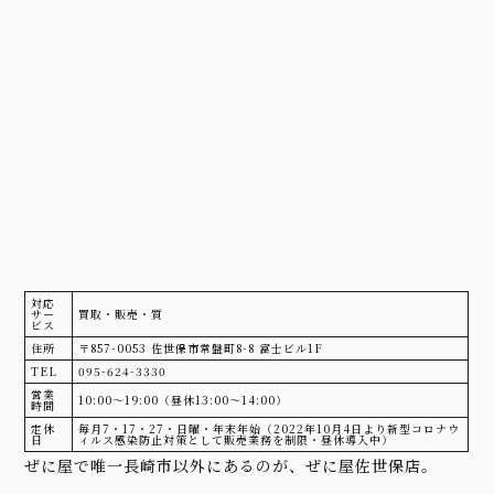
対応
サー
買取・販売・質
ビス
住所
〒857-0053 佐世保市常盤町8-8 富士ビル1F
TEL
095-624-3330
営業
10:00〜19:00（昼休13:00〜14:00）
時間
定休
毎月7・17・27・日曜・年末年始（2022年10月4日より新型コロナウ
日
ィルス感染防止対策として販売業務を制限・昼休導入中）
ぜに屋で唯一長崎市以外にあるのが、ぜに屋佐世保店。