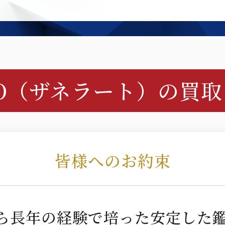
TO（ザネラート）の
買取
皆様へのお約束
から長年の経験で培った安定した