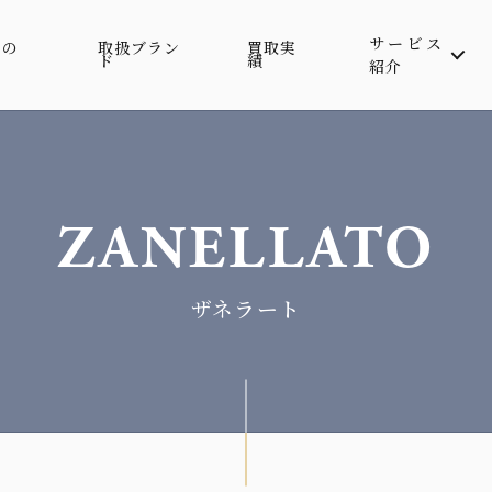
サービス
属の
取扱ブラン
買取実
ド
績
紹介
ZANELLATO
ザネラート