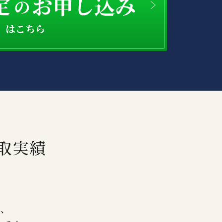
取実績
り、