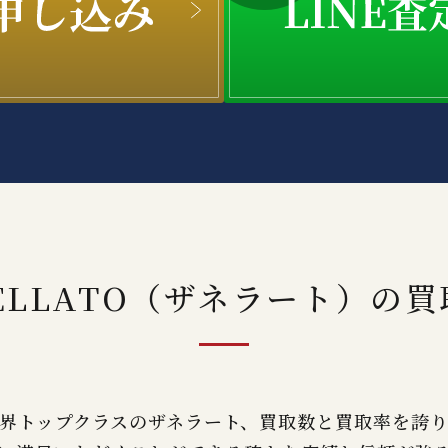
ELLATO（ザネラート）の
買
界トップクラスのザネラート、買取数と買取率を誇