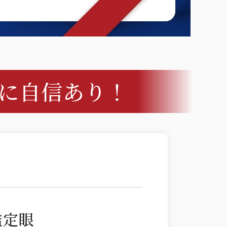
に自信あり！
鑑定眼