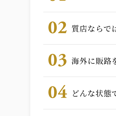
02
質店ならで
03
海外に販路
04
どんな状態