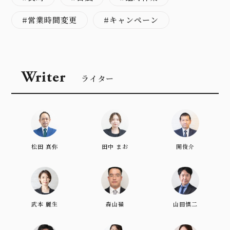
営業時間変更
キャンペーン
Writer
ライター
松田 真弥
田中 まお
開俊介
武本 麗生
森山嶺
山田慎二