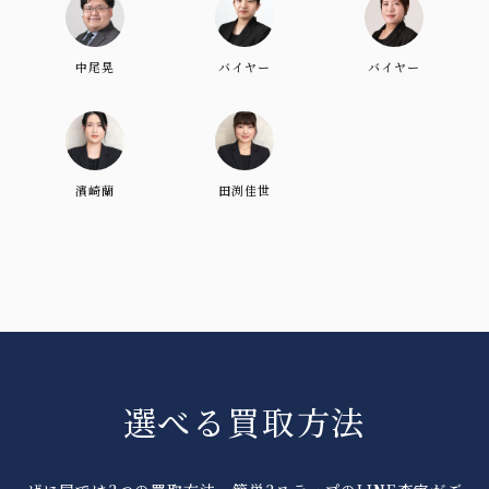
中尾晃
バイヤー
バイヤー
濱崎蘭
田渕佳世
選べる買取方法