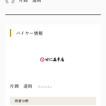
片岡 達則
バイヤー情報
片岡 達則
Kataoka
得意分野