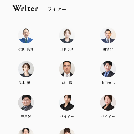
Writer
ライター
松田 真弥
田中 まお
開俊介
武本 麗生
森山嶺
山田慎二
中尾晃
バイヤー
バイヤー