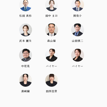
松田 真弥
田中 まお
開俊介
武本 麗生
森山嶺
山田慎二
中尾晃
バイヤー
バイヤー
濱崎蘭
田渕佳世