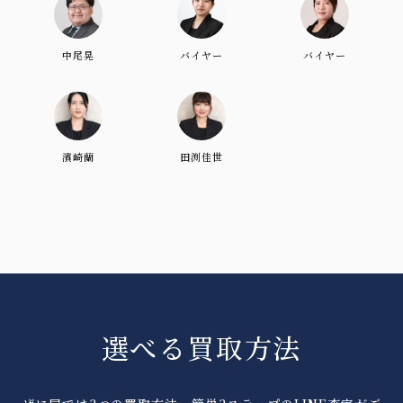
中尾晃
バイヤー
バイヤー
濱崎蘭
田渕佳世
選べる買取方法