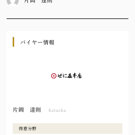
片岡 達則
バイヤー情報
片岡 達則
Kataoka
得意分野