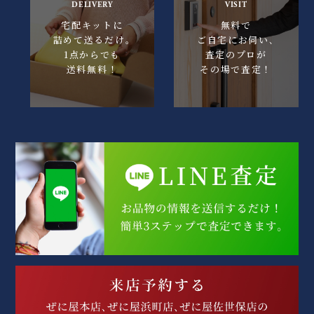
DELIVERY
VISIT
宅配キットに
無料で
詰めて送るだけ｡
ご自宅にお伺い､
1点からでも
査定のプロが
送料無料！
その場で査定！