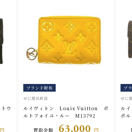
ブランド財布
ブ
ぜに屋浜町店
ぜに
クトウ
ルイヴィトン Louis Vuitton ポ
ルイ
ルトフォイユ・ルー M13792
ポル
63,000
円
買取金額
円