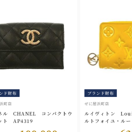
ブランド財布
ブ
ぜに屋浜町店
ぜに
クトウ
ルイヴィトン Louis Vuitton ポ
ルイ
ルトフォイユ・ルー M13792
ポル