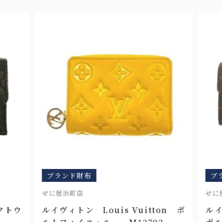
ブランド財布
ブ
ぜに屋浜町店
ぜに
クトウ
ルイヴィトン Louis Vuitton ポ
ルイ