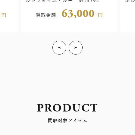
ルトフォイユ・ルー M13792
ポル
63,000
円
買取金額
円
PRODUCT
買取対象アイテム