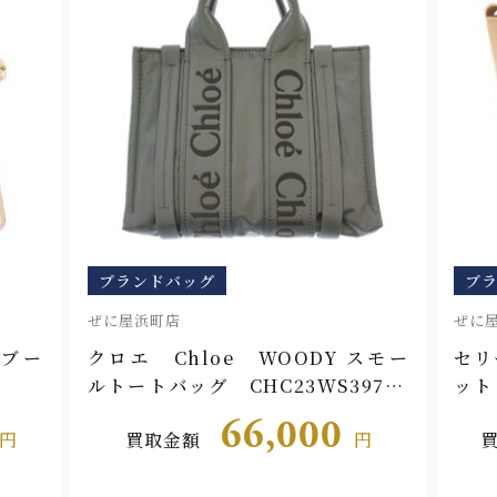
ブランドバッグ
ブ
ぜに屋浜町店
ぜに
カブー
クロエ Chloe WOODY スモー
セリ
ルトートバッグ CHC23WS397L4
ット
1066
DU3
66,000
円
買取金額
円