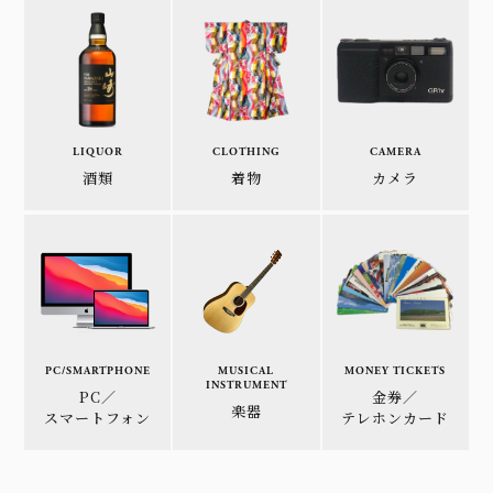
LIQUOR
CLOTHING
CAMERA
酒類
着物
カメラ
PC/SMARTPHONE
MUSICAL
MONEY TICKETS
INSTRUMENT
PC／
金券／
楽器
スマートフォン
テレホンカード