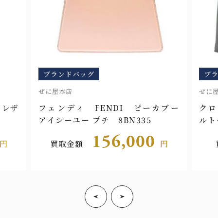
ブランドバッグ
ブ
ぜに屋浜町店
ぜ
カブー
クロエ Chloe WOODY スモー
セ
ルトートバッグ CHC23WS397L4
ッ
1066
DU
0
66,000
円
買取金額
円