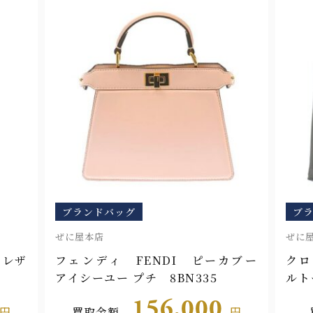
ブランドバッグ
ブ
ぜに屋浜町店
ぜに
カブー
クロエ Chloe WOODY スモー
セリ
ルトートバッグ CHC23WS397L4
ット
1066
DU3
66,000
円
買取金額
円