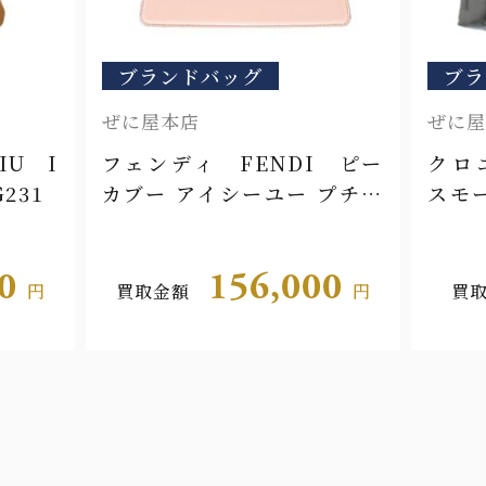
ブランドバッグ
ブラ
ぜに屋本店
ぜに屋
IU I
フェンディ FENDI ピー
クロエ
231
カブー アイシーユー プチ
スモ
8BN335
C23W
00
156,000
円
買取金額
円
買