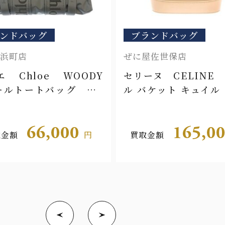
ンドバッグ
ブランドバッグ
浜町店
ぜに屋佐世保店
 Chloe WOODY
セリーヌ CELINE
ールトートバッグ CH
ル バケット キュイル
S397L41066
ンフ 198243DU3
66,000
165,0
取金額
円
買取金額