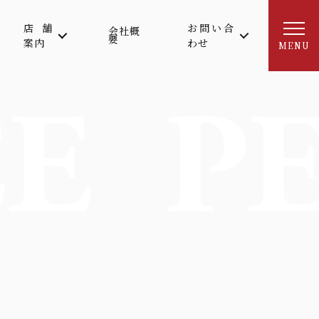
店舗
お問い合
会社概
要
案内
わせ
MENU
E
P