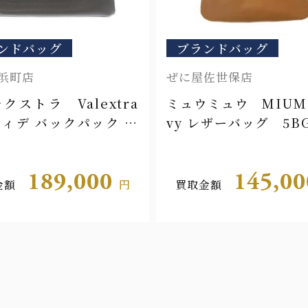
ンドバッグ
ブランドバッグ
浜町店
ぜに屋佐世保店
クストラ Valextra
ミュウミュウ MIUM
ィデ バックパック ミ
vy レザーバッグ 5BG
アム
189,000
145,0
金額
円
買取金額