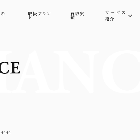
サービス
属の
取扱ブラン
買取実
ド
績
紹介
ANC
CE
444