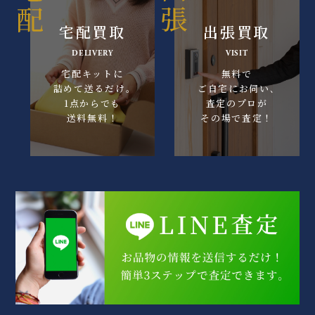
宅配買取
出張買取
DELIVERY
VISIT
宅配キットに
無料で
詰めて送るだけ｡
ご自宅にお伺い､
1点からでも
査定のプロが
送料無料！
その場で査定！