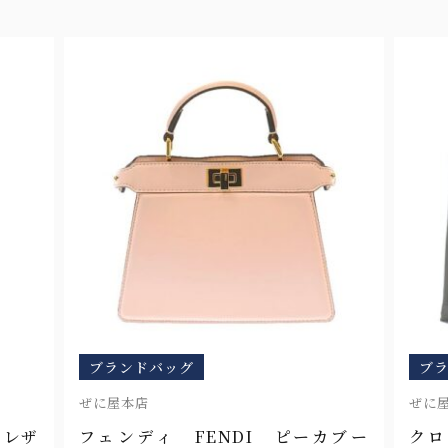
ブランドバッグ
ブ
ぜに屋本店
ぜに
 レザ
フェンディ FENDI ピーカブー
クロ