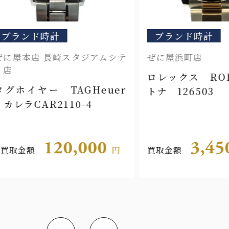
ンド時計
ブランド時計
本店 長崎スタジアムシテ
ぜに屋浜町店
ロレックス ROLE
イヤー TAGHeuer
トナ 126503
CAR2110-4
120,000
3,450,
金額
円
買取金額