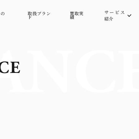
サービス
属の
取扱ブラン
買取実
ド
績
紹介
ANC
CE