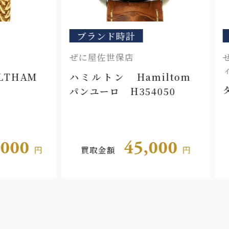
ブランド時計
ブラ
ぜに屋佐世保店
ぜに屋
ィ店
HAM
ハミルトン Hamiltom
タグホ
パンユーロ H354050
カレラ
00
45,000
円
買取金額
円
買取