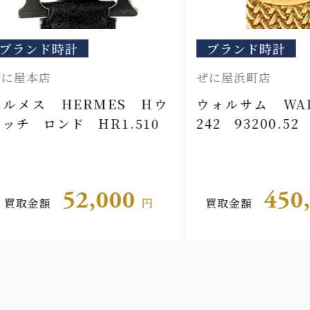
ンド時計
ブランド時計
本店
ぜに屋浜町店
ス HERMES Hウ
ウォルサム WALT
 ロンド HR1.510
242 93200.52
52,000
450,0
金額
円
買取金額