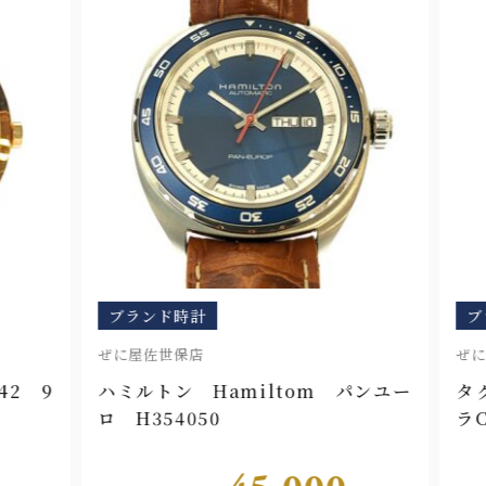
ブランド時計
ブ
ぜに屋佐世保店
ぜに
2 9
ハミルトン Hamiltom パンユー
タグ
ロ H354050
ラCA