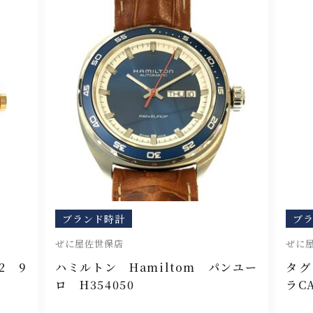
ブランド時計
ブ
ぜに屋佐世保店
ぜに
2 9
ハミルトン Hamiltom パンユー
タグ
ロ H354050
ラCA