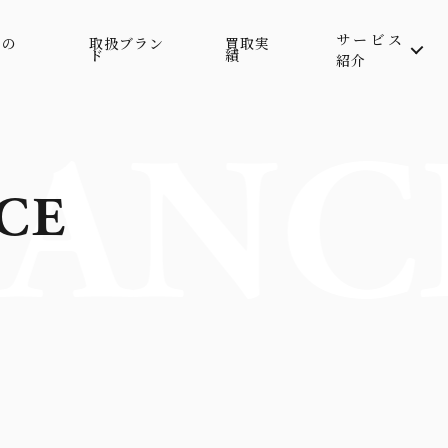
サービス
属の
取扱ブラン
買取実
ド
績
紹介
ANC
CE