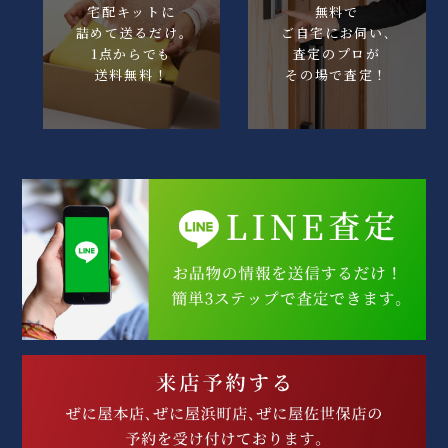
宅配キットに
無料で
詰めて送るだけ｡
ご自宅にお伺い､
1点からでも
査定のプロが
送料無料！
その場で査定！