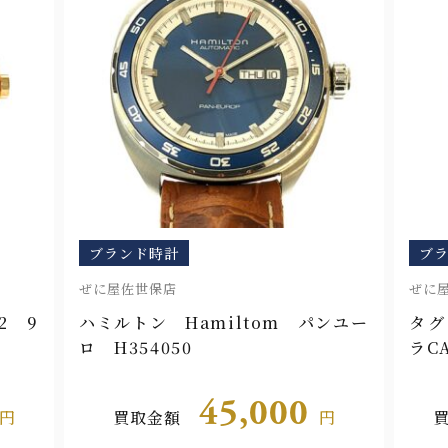
ブランド時計
ブ
ぜに屋佐世保店
ぜに
2 9
ハミルトン Hamiltom パンユー
タグ
ロ H354050
ラCA
45,000
円
買取金額
円