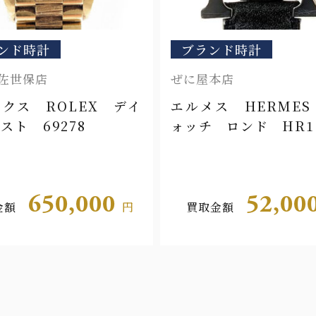
ンド時計
ブランド時計
本店
ぜに屋浜町店
ス HERMES Hウ
ウォルサム WALT
 ロンド HR1.510
242 93200.52
52,000
450,0
金額
円
買取金額