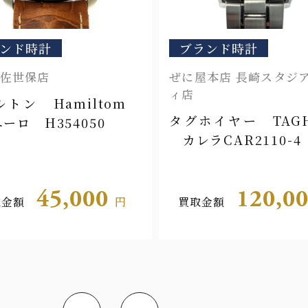
ンド時計
ブランド時計
本店 長崎スタジアムシテ
ぜに屋浜町店
ロレックス ROLE
イヤー TAGHeuer
トナ 126503
CAR2110-4
120,000
3,450,
金額
円
買取金額