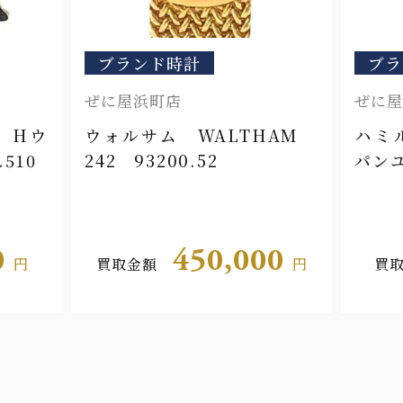
ブランド時計
ブラ
ぜに屋佐世保店
ぜに屋
ィ店
HAM
ハミルトン Hamiltom
タグホ
パンユーロ H354050
カレラ
00
45,000
円
買取金額
円
買取