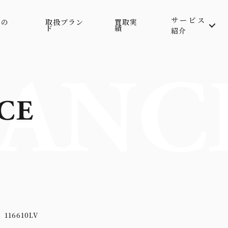
サービス
属の
取扱ブラン
買取実
ド
績
紹介
ANC
CE
16610LV