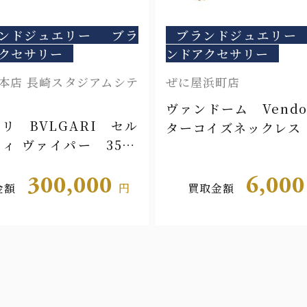
ンドジュエリー
ブラ
ブランドジュエリー
クセサリー
ンドアクセサリー
本店 長崎スタジアムシテ
ぜに屋浜町店
ヴァンドーム Vend
リ BVLGARI セル
ターコイズネックレス
ィ ヴァイパー 3534
300,000
6,00
金額
円
買取金額