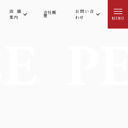
店舗
お問い合
会社概
要
案内
わせ
MENU
E
P