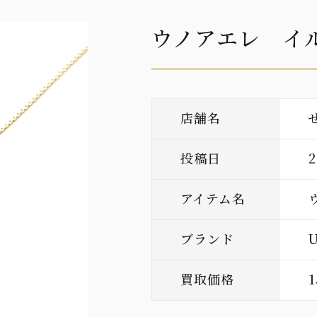
ウノアエレ イ
店舗名
投稿日
アイテム名
ブランド
買取価格
1