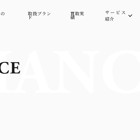
サービス
属の
取扱ブラン
買取実
ド
績
紹介
ANC
CE