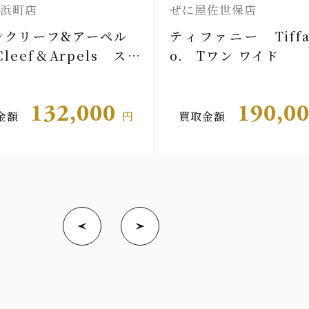
浜町店
ぜに屋佐世保店
ンクリーフ&アーペル
ティファニー Tiffa
 Cleef＆Arpels スウ
o. Tワン ワイド
 ハート
132,000
190,0
金額
円
買取金額