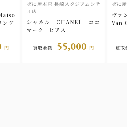
ぜに屋本店 長崎スタジアムシテ
ぜに屋
ィ店
aiso
ヴァ
シャネル CHANEL ココ
バリング
Van
マーク ピアス
ィート
0
55,000
円
買取金額
円
買取