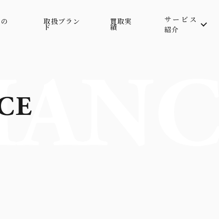
サービス
属の
取扱ブラン
買取実
ド
績
紹介
ANC
CE