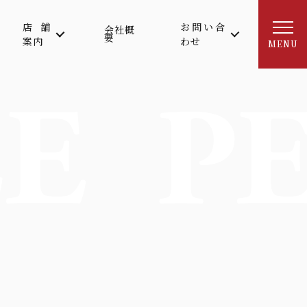
店舗
お問い合
会社概
要
案内
わせ
MENU
E
P