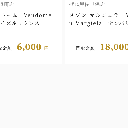
浜町店
ぜに屋佐世保店
ドーム Vendome
メゾン マルジェラ M
コイズネックレス
n Margiela ナン
6,000
18,00
取金額
円
買取金額