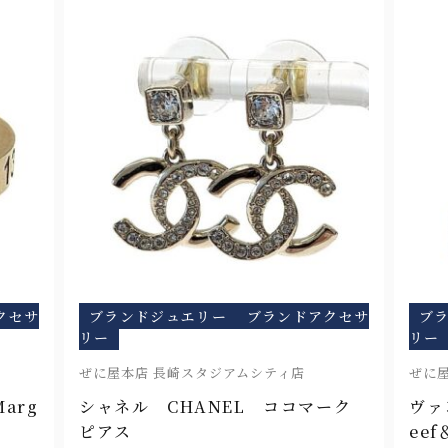
クセサ
ブランドジュエリー
ブランドアクセサ
ブ
リー
リー
ぜに屋本店 長崎スタジアムシティ店
ぜに
arg
シャネル CHANEL ココマーク
ヴァ
ピアス
ee