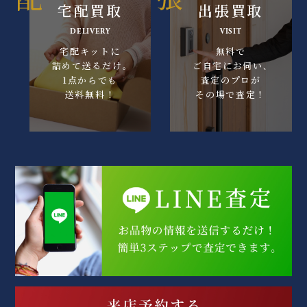
宅配買取
出張買取
DELIVERY
VISIT
宅配キットに
無料で
詰めて送るだけ｡
ご自宅にお伺い､
1点からでも
査定のプロが
送料無料！
その場で査定！