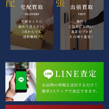
宅配買取
出張買取
DELIVERY
VISIT
宅配キットに
無料で
詰めて送るだけ｡
ご自宅にお伺い､
1点からでも
査定のプロが
送料無料！
その場で査定！