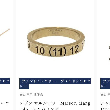
クセサ
ブランドジュエリー
ブランドアクセサ
ブ
リー
リー
ぜに屋佐世保店
ぜに
ターコ
メゾン マルジェラ Maison Marg
シャ
iela ナンバリング
ピア