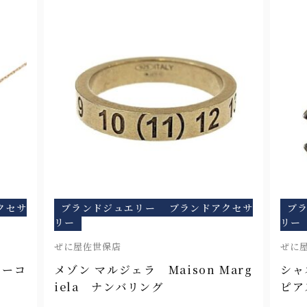
クセサ
ブランドジュエリー
ブランドアクセサ
ブ
リー
リー
ぜに屋佐世保店
ぜに
ターコ
メゾン マルジェラ Maison Marg
シャ
iela ナンバリング
ピア