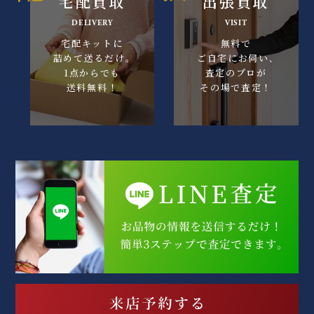
宅配買取
出張買取
DELIVERY
VISIT
宅配キットに
無料で
詰めて送るだけ｡
ご自宅にお伺い､
1点からでも
査定のプロが
送料無料！
その場で査定！