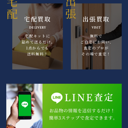
宅配買取
出張買取
DELIVERY
VISIT
宅配キットに
無料で
詰めて送るだけ｡
ご自宅にお伺い､
1点からでも
査定のプロが
送料無料！
その場で査定！