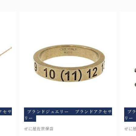
クセサ
ブランドジュエリー
ブランドアクセサ
ブ
リー
リー
ぜに屋本店 長崎スタジアムシティ店
ぜに