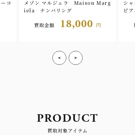
arg
シャネル CHANEL ココマーク
ヴァ
ピアス
ee
55,000
円
買取金額
円
PRODUCT
買取対象アイテム