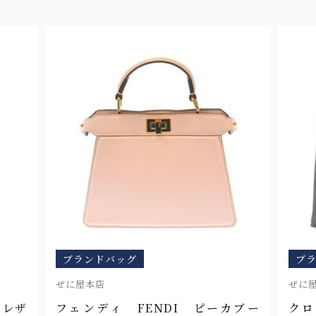
ブランドバッグ
ブ
ぜに屋本店
ぜに
 レザ
フェンディ FENDI ピーカブー
クロ