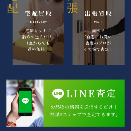
宅配買取
出張買取
DELIVERY
VISIT
宅配キットに
無料で
詰めて送るだけ｡
ご自宅にお伺い､
1点からでも
査定のプロが
送料無料！
その場で査定！