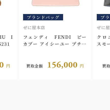
ブランドバッグ
ブラ
ぜに屋本店
ぜに屋
IU I
フェンディ FENDI ピー
クロエ
231
カブー アイシーユー プチ
スモ
8BN335
C23W
00
156,000
円
買取金額
円
買