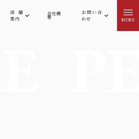
店舗
お問い合
会社概
要
案内
わせ
MENU
E
P