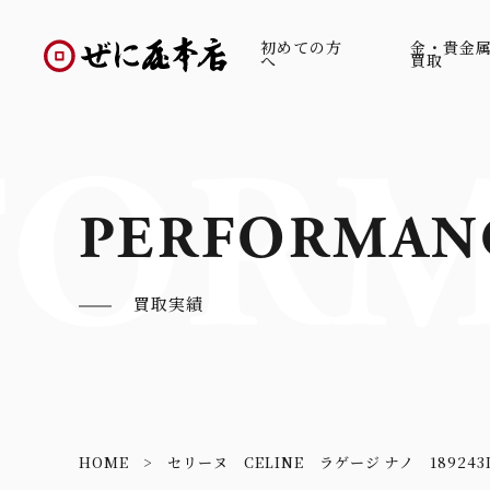
初めての方
金・貴金
へ
買取
FORM
PERFORMAN
買取実績
HOME
セリーヌ CELINE ラゲージ ナノ 189243D