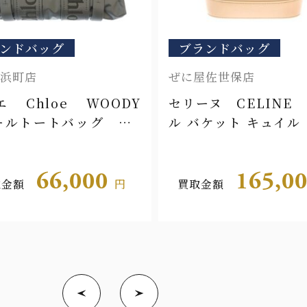
ンドバッグ
ブランドバッグ
浜町店
ぜに屋佐世保店
 Chloe WOODY
セリーヌ CELINE
ールトートバッグ CH
ル バケット キュイル
S397L41066
ンフ 198243DU3
66,000
165,0
取金額
円
買取金額