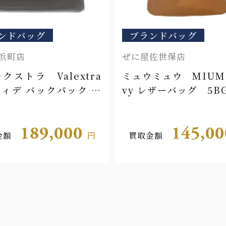
ンドバッグ
ブランドバッグ
浜町店
ぜに屋佐世保店
クストラ Valextra
ミュウミュウ MIUM
ィデ バックパック ミ
vy レザーバッグ 5BG
アム
189,000
145,0
金額
円
買取金額