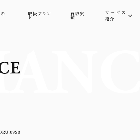
サービス
属の
取扱ブラン
買取実
ド
績
紹介
ANC
CE
RU.09S0