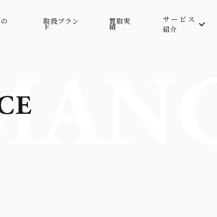
サービス
属の
取扱ブラン
買取実
ド
績
紹介
MANC
CE