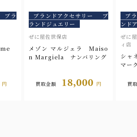
ブラ
ブランドアクセサリー
ブ
ブ
ランドジュエリー
ンド
ぜに屋佐世保店
ぜに屋
ィ店
ome
メゾン マルジェラ Maiso
シャ
n Margiela ナンバリング
マー
0
18,000
円
買取金額
円
買