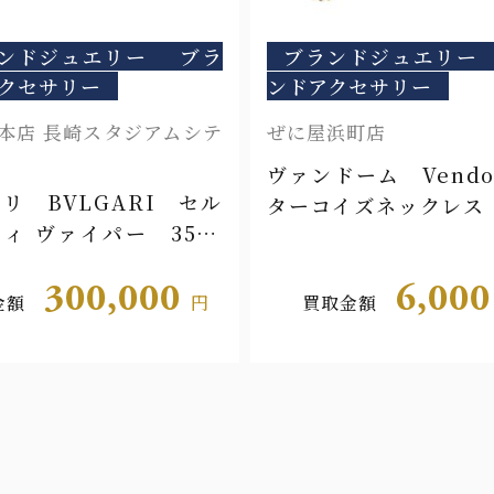
ンドジュエリー
ブラ
ブランドジュエリー
クセサリー
ンドアクセサリー
本店 長崎スタジアムシテ
ぜに屋浜町店
ヴァンドーム Vend
リ BVLGARI セル
ターコイズネックレス
ィ ヴァイパー 3534
300,000
6,00
金額
円
買取金額