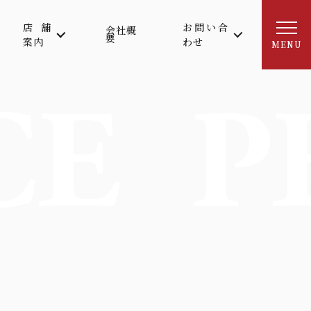
店舗
お問い合
会社概
要
案内
わせ
MENU
E
P