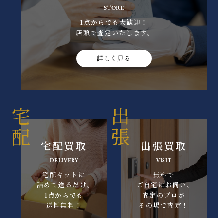
STORE
1点からでも大歓迎！
店頭で査定いたします｡
詳しく見る
宅配買取
出張買取
DELIVERY
VISIT
宅配キットに
無料で
詰めて送るだけ｡
ご自宅にお伺い､
1点からでも
査定のプロが
送料無料！
その場で査定！