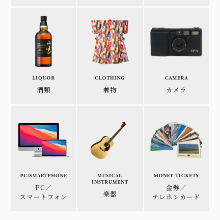
LIQUOR
CLOTHING
CAMERA
酒類
着物
カメラ
PC/SMARTPHONE
MUSICAL
MONEY TICKETS
INSTRUMENT
PC／
金券／
楽器
スマートフォン
テレホンカード