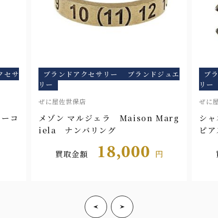
クセサ
ブランドアクセサリー
ブランドジュエ
ブ
リー
リー
ぜに屋佐世保店
ぜに
ターコ
メゾン マルジェラ Maison Marg
シャ
iela ナンバリング
ピア
18,000
買取金額
円